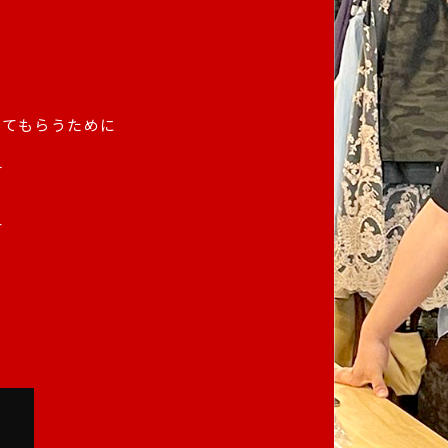
ってもらうために
え
て